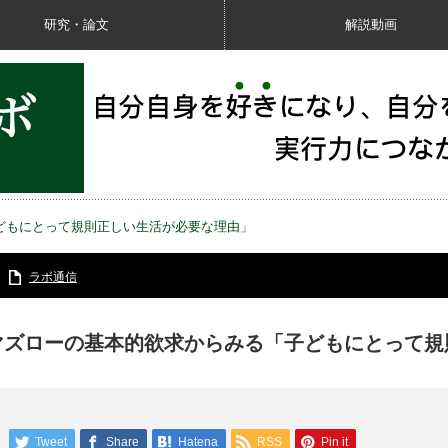
研究・論文
解説動画
どもにとって規則正しい生活が必要な理由」
ラボ通信
マズローの基本的欲求からみる「子どもにとって規
Tweet
Share
Hatena
RSS
Pin it