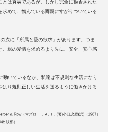
ことは真実であるが、しかし完全に拒否された
を求めて、憎んでいる両親にすがりついている
」の次に「所属と愛の欲求」があります。つま
と、親の愛情を求めるより先に、安全、安心感
発に動いているなか、私達は不規則な生活になり
やはり規則正しい生活を送るように働きかける
ition). Herper & Row（マズロー，Ａ. Ｈ. (著)小口忠彦(訳)（1987）
学出版部）