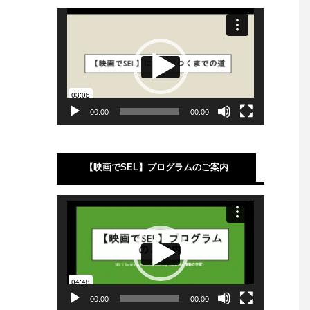
動
画
プ
レ
ー
ヤ
ー
00:00
00:00
【映画でSEL】プログラムのご案内
動
画
プ
レ
ー
ヤ
ー
00:00
00:00