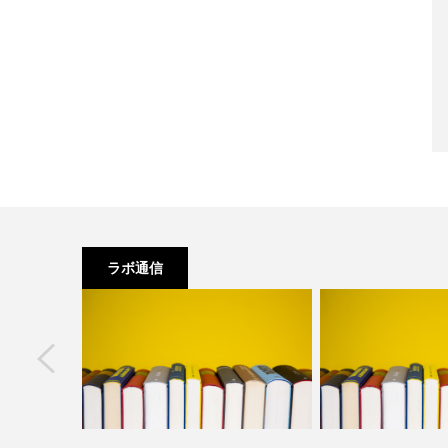
ラボ通信
next